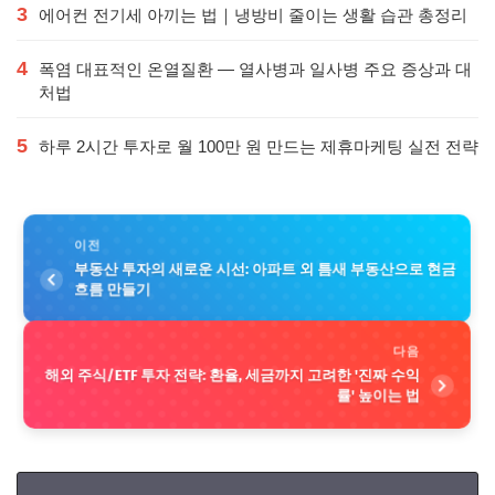
3
에어컨 전기세 아끼는 법｜냉방비 줄이는 생활 습관 총정리
4
폭염 대표적인 온열질환 — 열사병과 일사병 주요 증상과 대
처법
5
하루 2시간 투자로 월 100만 원 만드는 제휴마케팅 실전 전략
이전
부동산 투자의 새로운 시선: 아파트 외 틈새 부동산으로 현금
흐름 만들기
다음
해외 주식/ETF 투자 전략: 환율, 세금까지 고려한 '진짜 수익
률' 높이는 법