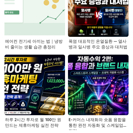
에어컨 전기세 아끼는 법｜냉방
폭염 대표적인 온열질환 — 열사
비 줄이는 생활 습관 총정리
병과 일사병 주요 증상과 대처법
하루 2시간 투자로 월 100만 원
E-커머스 내재화와 숏폼 융합을
만드는 제휴마케팅 실전 전략
통한 완전 자동화 및 스케일업
전략