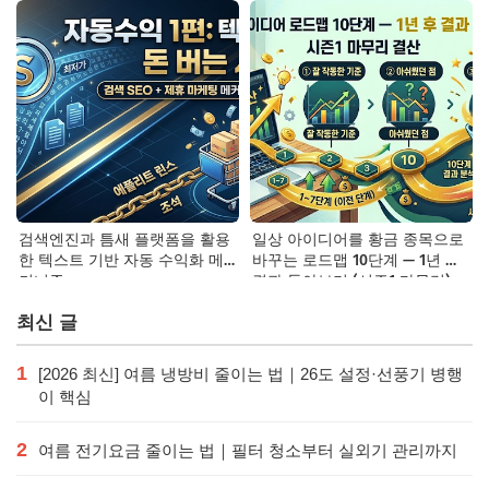
검색엔진과 틈새 플랫폼을 활용
일상 아이디어를 황금 종목으로
한 텍스트 기반 자동 수익화 메
바꾸는 로드맵 10단계 — 1년 후
커니즘
결과 돌아보기 (시즌1 마무리)
최신 글
1
[2026 최신] 여름 냉방비 줄이는 법｜26도 설정·선풍기 병행
이 핵심
2
여름 전기요금 줄이는 법｜필터 청소부터 실외기 관리까지