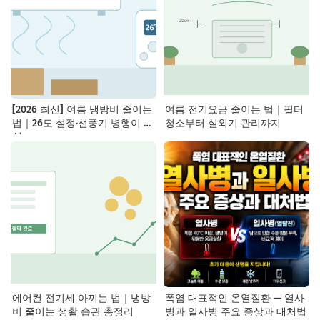
[2026 최신] 여름 냉방비 줄이는
여름 전기요금 줄이는 법｜필터
법｜26도 설정·선풍기 병행이 핵
청소부터 실외기 관리까지
심
에어컨 전기세 아끼는 법｜냉방
폭염 대표적인 온열질환 — 열사
비 줄이는 생활 습관 총정리
병과 일사병 주요 증상과 대처법