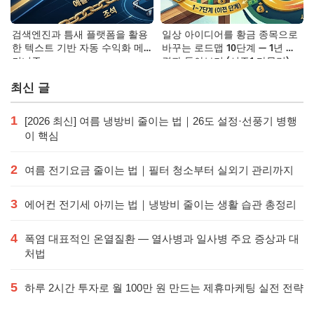
검색엔진과 틈새 플랫폼을 활용
일상 아이디어를 황금 종목으로
한 텍스트 기반 자동 수익화 메
바꾸는 로드맵 10단계 — 1년 후
커니즘
결과 돌아보기 (시즌1 마무리)
최신 글
1
[2026 최신] 여름 냉방비 줄이는 법｜26도 설정·선풍기 병행
이 핵심
2
여름 전기요금 줄이는 법｜필터 청소부터 실외기 관리까지
3
에어컨 전기세 아끼는 법｜냉방비 줄이는 생활 습관 총정리
4
폭염 대표적인 온열질환 — 열사병과 일사병 주요 증상과 대
처법
5
하루 2시간 투자로 월 100만 원 만드는 제휴마케팅 실전 전략