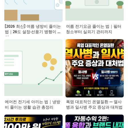
[2026 최신] 여름 냉방비 줄이는
여름 전기요금 줄이는 법｜필터
법｜26도 설정·선풍기 병행이 핵
청소부터 실외기 관리까지
심
에어컨 전기세 아끼는 법｜냉방
폭염 대표적인 온열질환 — 열사
비 줄이는 생활 습관 총정리
병과 일사병 주요 증상과 대처법