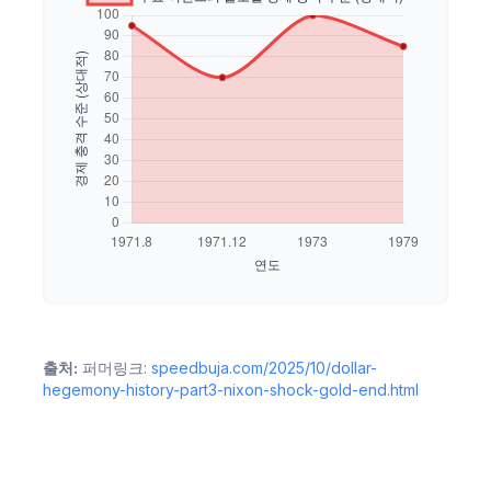
출처:
퍼머링크:
speedbuja.com/2025/10/dollar-
hegemony-history-part3-nixon-shock-gold-end.html