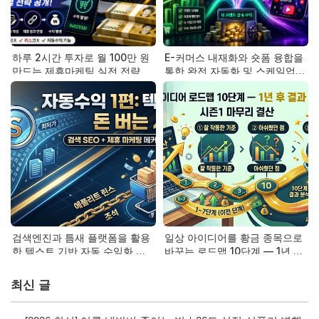
하루 2시간 투자로 월 100만 원
E-커머스 내재화와 숏폼 융합을
만드는 제휴마케팅 실전 전략
통한 완전 자동화 및 스케일업
전략
검색엔진과 틈새 플랫폼을 활용
일상 아이디어를 황금 종목으로
한 텍스트 기반 자동 수익화 메
바꾸는 로드맵 10단계 — 1년 후
커니즘
결과 돌아보기 (시즌1 마무리)
최신 글