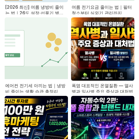
[2026 최신] 여름 냉방비 줄이
여름 전기요금 줄이는 법｜필터
는 법｜26도 설정·선풍기 병행
청소부터 실외기 관리까지
이 핵심
에어컨 전기세 아끼는 법｜냉방
폭염 대표적인 온열질환 — 열사
비 줄이는 생활 습관 총정리
병과 일사병 주요 증상과 대처법