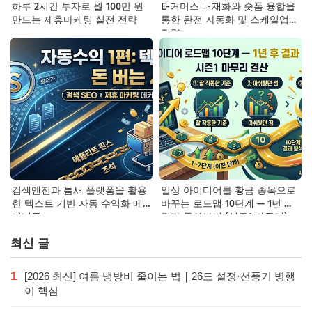
하루 2시간 투자로 월 100만 원
E-커머스 내재화와 숏폼 융합을
만드는 제휴마케팅 실전 전략
통한 완전 자동화 및 스케일업
전략
검색엔진과 틈새 플랫폼을 활용
일상 아이디어를 황금 종목으로
한 텍스트 기반 자동 수익화 메
바꾸는 로드맵 10단계 — 1년 후
커니즘
결과 돌아보기 (시즌1 마무리)
최신 글
1
[2026 최신] 여름 냉방비 줄이는 법｜26도 설정·선풍기 병행
이 핵심