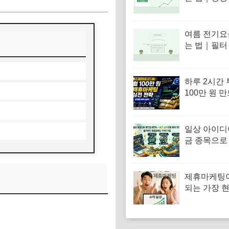
는 생활 습
여름 전기요
는 법｜필터
터 실외기 
하루 2시간 
100만 원 
휴마케팅 실
일상 아이디
금 종목으로
로드맵 9단계
실적으로 옥
기
제휴마케팅
되는 가장 
방법인 이유
5단계)