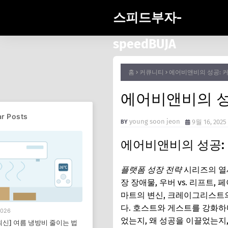
스피드부자-
speedBUJA
홈
커큐니티
에어비앤비의 성공: 
에어비앤비의 성
r Posts
young soon jeon
9월 16, 2025
에어비앤비의 성공:
플랫폼 성장 전략
시리즈의 열세
장 장애물, 우버 vs. 리프트
마트의 변신, 크레이그리스트
다. 호스트와 게스트를 강화
2026
었는지, 왜 성공을 이끌었는지
 최신] 여름 냉방비 줄이는 법