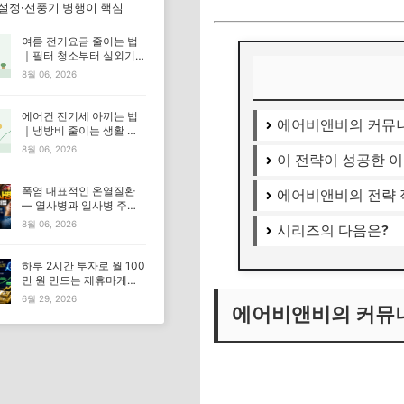
 설정·선풍기 병행이 핵심
여름 전기요금 줄이는 법
｜필터 청소부터 실외기
관리까지
8월 06, 2026
에어컨 전기세 아끼는 법
에어비앤비의 커뮤니
｜냉방비 줄이는 생활 습
관 총정리
8월 06, 2026
이 전략이 성공한 
폭염 대표적인 온열질환
에어비앤비의 전략
— 열사병과 일사병 주요
증상과 대처법
8월 06, 2026
시리즈의 다음은?
하루 2시간 투자로 월 100
만 원 만드는 제휴마케팅
실전 전략
6월 29, 2026
에어비앤비의 커뮤니