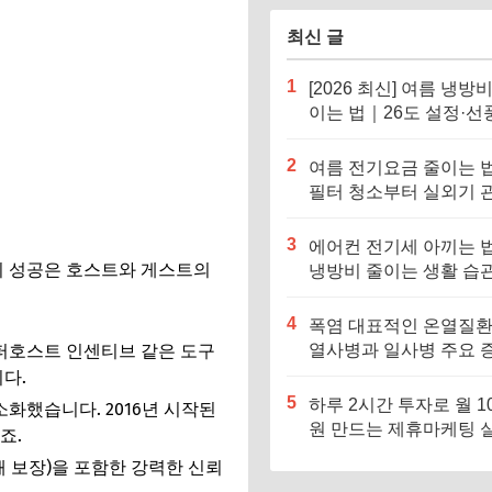
최신 글
1
[2026 최신] 여름 냉방
이는 법｜26도 설정·선
병행이 핵심
2
여름 전기요금 줄이는 
필터 청소부터 실외기 
까지
3
에어컨 전기세 아끼는 
의 성공은 호스트와 게스트의
냉방비 줄이는 생활 습관
정리
4
폭염 대표적인 온열질환
슈퍼호스트 인센티브 같은 도구
열사병과 일사병 주요 
과 대처법
니다.
5
하루 2시간 투자로 월 1
소화했습니다. 2016년 시작된
원 만드는 제휴마케팅 
죠.
전략
해 보장)을 포함한 강력한 신뢰