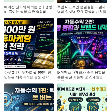
에어컨 전기세 아끼는 법｜냉방
폭염 대표적인 온열질환 — 열사
비 줄이는 생활 습관 총정리
병과 일사병 주요 증상과 대처법
하루 2시간 투자로 월 100만 원
E-커머스 내재화와 숏폼 융합을
만드는 제휴마케팅 실전 전략
통한 완전 자동화 및 스케일업
전략