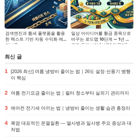
검색엔진과 틈새 플랫폼을 활용
일상 아이디어를 황금 종목으로
한 텍스트 기반 자동 수익화 메
바꾸는 로드맵 10단계 — 1년 후
커니즘
결과 돌아보기 (시즌1 마무리)
최신 글
1
[2026 최신] 여름 냉방비 줄이는 법｜26도 설정·선풍기 병행
이 핵심
2
여름 전기요금 줄이는 법｜필터 청소부터 실외기 관리까지
3
에어컨 전기세 아끼는 법｜냉방비 줄이는 생활 습관 총정리
4
폭염 대표적인 온열질환 — 열사병과 일사병 주요 증상과 대
처법