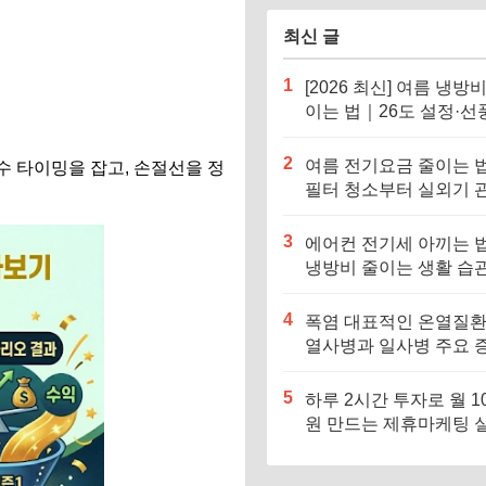
최신 글
1
[2026 최신] 여름 냉방
이는 법｜26도 설정·선
병행이 핵심
2
여름 전기요금 줄이는 
수 타이밍을 잡고, 손절선을 정
필터 청소부터 실외기 
까지
3
에어컨 전기세 아끼는 
냉방비 줄이는 생활 습관
정리
4
폭염 대표적인 온열질환
열사병과 일사병 주요 
과 대처법
5
하루 2시간 투자로 월 1
원 만드는 제휴마케팅 
전략