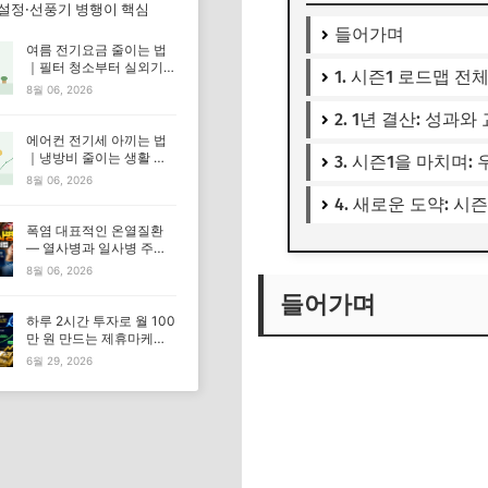
 설정·선풍기 병행이 핵심
들어가며
여름 전기요금 줄이는 법
｜필터 청소부터 실외기
1. 시즌1 로드맵 전
관리까지
8월 06, 2026
2. 1년 결산: 성과와
에어컨 전기세 아끼는 법
｜냉방비 줄이는 생활 습
3. 시즌1을 마치며:
관 총정리
8월 06, 2026
4. 새로운 도약: 시즌
폭염 대표적인 온열질환
— 열사병과 일사병 주요
증상과 대처법
8월 06, 2026
들어가며
하루 2시간 투자로 월 100
만 원 만드는 제휴마케팅
실전 전략
6월 29, 2026