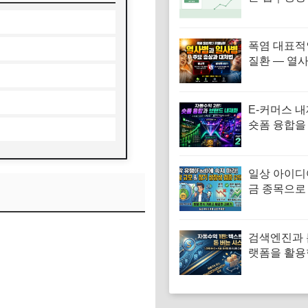
는 생활 습
폭염 대표적
질환 — 열
사병 주요 
처법
E-커머스 
숏폼 융합을
전 자동화 
업 전략
일상 아이디
금 종목으로
로드맵 2단
검색엔진과 
랫폼을 활용
트 기반 자
메커니즘