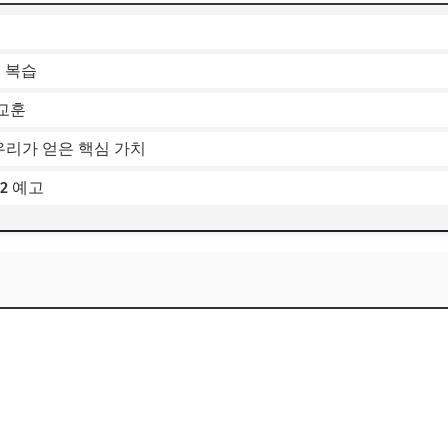
체 복습
 교훈
 우리가 얻은 핵심 가치
2 예고