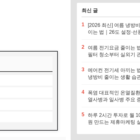
최신 글
1
[2026 최신] 여름 냉방
이는 법｜26도 설정·선
병행이 핵심
2
여름 전기요금 줄이는 
필터 청소부터 실외기 
까지
3
에어컨 전기세 아끼는 
냉방비 줄이는 생활 습관
정리
4
폭염 대표적인 온열질환
열사병과 일사병 주요 
과 대처법
5
하루 2시간 투자로 월 1
원 만드는 제휴마케팅 
전략