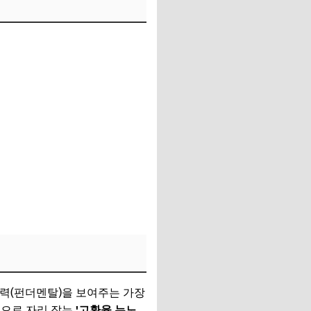
체력(펀더멘탈)을 보여주는 가장
준으로 자리 잡는
'고환율 뉴노