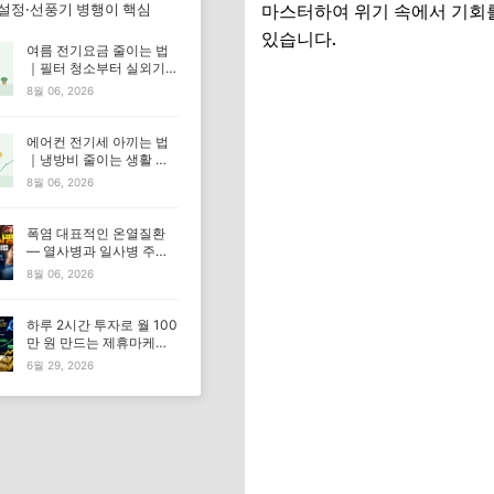
 설정·선풍기 병행이 핵심
마스터하여 위기 속에서 기회를
있습니다.
여름 전기요금 줄이는 법
｜필터 청소부터 실외기
관리까지
8월 06, 2026
에어컨 전기세 아끼는 법
｜냉방비 줄이는 생활 습
관 총정리
8월 06, 2026
폭염 대표적인 온열질환
— 열사병과 일사병 주요
증상과 대처법
8월 06, 2026
하루 2시간 투자로 월 100
만 원 만드는 제휴마케팅
실전 전략
6월 29, 2026