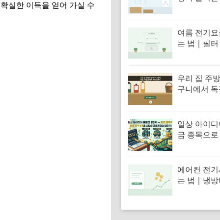
확실한 이득을 얻어 가실 수
도 설정·선
이 핵심
여름 전기요
는 법｜필터
터 실외기 
우리 집 주
구니에서 독
(경제적 해자
내는 방법
일상 아이디
금 종목으로
로드맵 8단계
종목 5개로
오 짜는 법
에어컨 전기
는 법｜냉방
는 생활 습