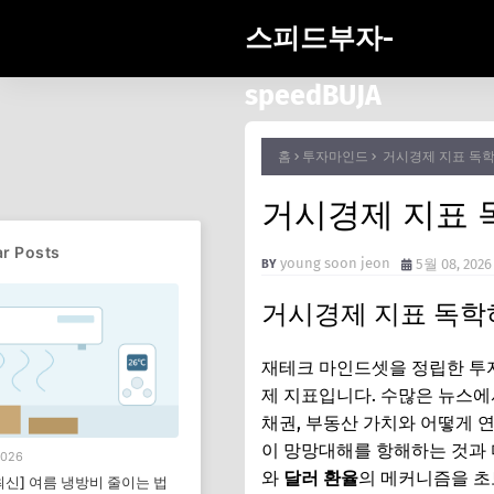
스피드부자-
speedBUJA
홈
투자마인드
거시경제 지표 독학
거시경제 지표 
r Posts
young soon jeon
5월 08, 2026
거시경제 지표 독학
재테크 마인드셋을 정립한 투자
제 지표입니다. 수많은 뉴스에서
채권, 부동산 가치와 어떻게 
이 망망대해를 항해하는 것과 
2026
와
달러 환율
의 메커니즘을 초
 최신] 여름 냉방비 줄이는 법