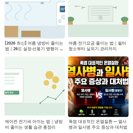
[2026 최신] 여름 냉방비 줄이는
여름 전기요금 줄이는 법｜필터
법｜26도 설정·선풍기 병행이 핵
청소부터 실외기 관리까지
심
에어컨 전기세 아끼는 법｜냉방
폭염 대표적인 온열질환 — 열사
비 줄이는 생활 습관 총정리
병과 일사병 주요 증상과 대처법