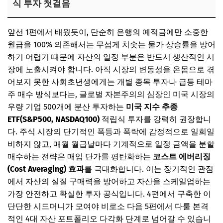
식 투자 첫걸음
앞선 1편에서 배웠듯이, 단순히 은행의 예적금에만 소중한
월급을 100% 의존해서는 무섭게 치솟는 물가 상승률을 방어
하기 어렵기 때문에 자산의 일정 부분은 반드시 생산적인 시
장에 노출시켜야 합니다. 아직 시장의 변동성을 온몸으로 겪
어보지 못한 사회초년생에게는 개별 종목 투자나 급등 테마
주 매수 방식보다는, 글로벌 자본주의의 심장인 미국 시장의
우량 기업 500개에 분산 투자하는
미국 지수 추종
ETF(S&P500, NASDAQ100)
적립식 투자를 강력히 권장합니
다. 주식 시장의 단기적인 폭등과 폭락에 감정적으로 일희일
비하지 않고, 매월 월급날마다 기계적으로 일정 금액을 분할
매수하는 전략은 매입 단가를 평탄화하는
코스트 에버리징
(Cost Averaging) 효과
를 극대화합니다. 이는 장기적인 관점
에서 자산의 실질 구매력을 방어하고 자산을 스케일업하는
가장 안전하고 확실한 투자 공식입니다. 4편에서 구축한 이
단단한 시드머니가 모여야 비로소 다음 5편에서 다룰 본격
적인 4대 자산 포트폴리오 다각화 단계로 넘어갈 수 있습니