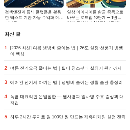
검색엔진과 틈새 플랫폼을 활용
일상 아이디어를 황금 종목으로
한 텍스트 기반 자동 수익화 메
바꾸는 로드맵 10단계 — 1년 후
커니즘
결과 돌아보기 (시즌1 마무리)
최신 글
1
[2026 최신] 여름 냉방비 줄이는 법｜26도 설정·선풍기 병행
이 핵심
2
여름 전기요금 줄이는 법｜필터 청소부터 실외기 관리까지
3
에어컨 전기세 아끼는 법｜냉방비 줄이는 생활 습관 총정리
4
폭염 대표적인 온열질환 — 열사병과 일사병 주요 증상과 대
처법
5
하루 2시간 투자로 월 100만 원 만드는 제휴마케팅 실전 전략