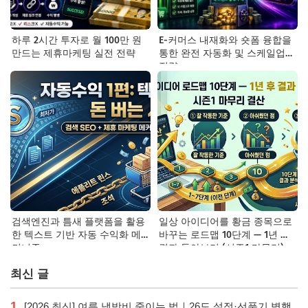
하루 2시간 투자로 월 100만 원
E-커머스 내재화와 숏폼 융합을
만드는 제휴마케팅 실전 전략
통한 완전 자동화 및 스케일업
전략
검색엔진과 틈새 플랫폼을 활용
일상 아이디어를 황금 종목으로
한 텍스트 기반 자동 수익화 메
바꾸는 로드맵 10단계 — 1년 후
커니즘
결과 돌아보기 (시즌1 마무리)
최신 글
1
[2026 최신] 여름 냉방비 줄이는 법｜26도 설정·선풍기 병행