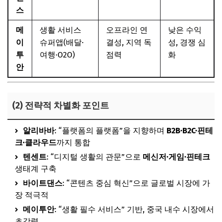
스
메
생활 서비스
오프라인 연
낮은 수익
이
슈퍼앱(배달·
결성, 지역 독
성, 경쟁 심
투
여행·O2O)
점력
화
안
(2) 전략적 차별화 포인트
알리바바
: “플랫폼의 플랫폼”을 지향하며
B2B·B2C·핀테
크·클라우드
까지 통합
텐센트
: “디지털 생활의 관문”으로
메신저·게임·핀테크
생태계 구축
바이트댄스
: “콘텐츠 중심 혁신”으로 글로벌 시장에 가
장 적극적
메이투안
: “생활 필수 서비스” 기반, 중국 내수 시장에서
초강력