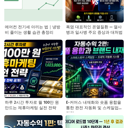
에어컨 전기세 아끼는 법｜냉방
폭염 대표적인 온열질환 — 열사
비 줄이는 생활 습관 총정리
병과 일사병 주요 증상과 대처법
하루 2시간 투자로 월 100만 원
E-커머스 내재화와 숏폼 융합을
만드는 제휴마케팅 실전 전략
통한 완전 자동화 및 스케일업
전략