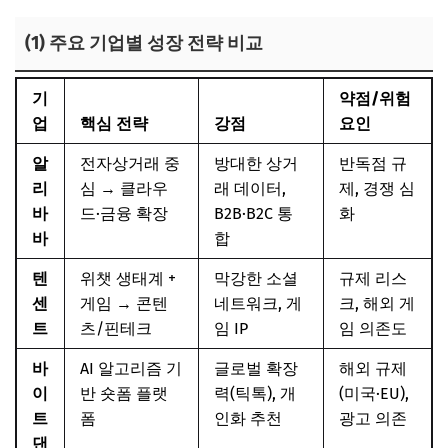
(1) 주요 기업별 성장 전략 비교
기
약점/위험
업
핵심 전략
강점
요인
알
전자상거래 중
방대한 상거
반독점 규
리
심 → 클라우
래 데이터,
제, 경쟁 심
바
드·금융 확장
B2B·B2C 통
화
바
합
텐
위챗 생태계 +
막강한 소셜
규제 리스
센
게임 → 콘텐
네트워크, 게
크, 해외 게
트
츠/핀테크
임 IP
임 의존도
바
AI 알고리즘 기
글로벌 확장
해외 규제
이
반 숏폼 플랫
력(틱톡), 개
(미국·EU),
트
폼
인화 추천
광고 의존
댄