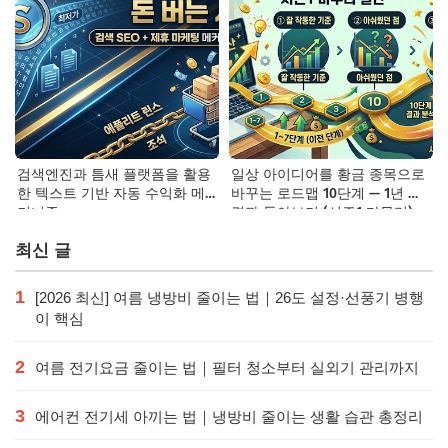
검색엔진과 틈새 플랫폼을 활용
일상 아이디어를 황금 종목으로
한 텍스트 기반 자동 수익화 메
바꾸는 로드맵 10단계 — 1년 후
커니즘
결과 돌아보기 (시즌1 마무리)
최신 글
1
[2026 최신] 여름 냉방비 줄이는 법｜26도 설정·선풍기 병행
이 핵심
2
여름 전기요금 줄이는 법｜필터 청소부터 실외기 관리까지
3
에어컨 전기세 아끼는 법｜냉방비 줄이는 생활 습관 총정리