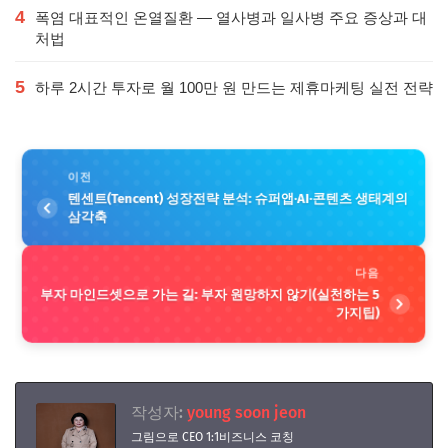
4
폭염 대표적인 온열질환 — 열사병과 일사병 주요 증상과 대
처법
5
하루 2시간 투자로 월 100만 원 만드는 제휴마케팅 실전 전략
이전
텐센트(Tencent) 성장전략 분석: 슈퍼앱·AI·콘텐츠 생태계의
삼각축
다음
부자 마인드셋으로 가는 길: 부자 원망하지 않기(실천하는 5
가지팁)
작성자:
young soon jeon
그림으로 CEO 1:1비즈니스 코칭