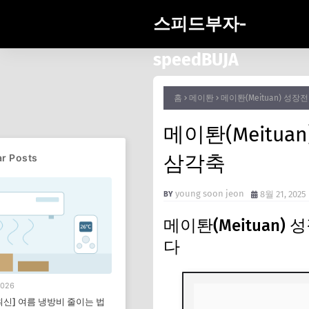
스피드부자-
speedBUJA
홈
메이퇀
메이퇀(Meituan) 성장
메이퇀(Meitua
삼각축
r Posts
young soon jeon
8월 21, 2025
메이퇀(Meituan)
다
2026
 최신] 여름 냉방비 줄이는 법