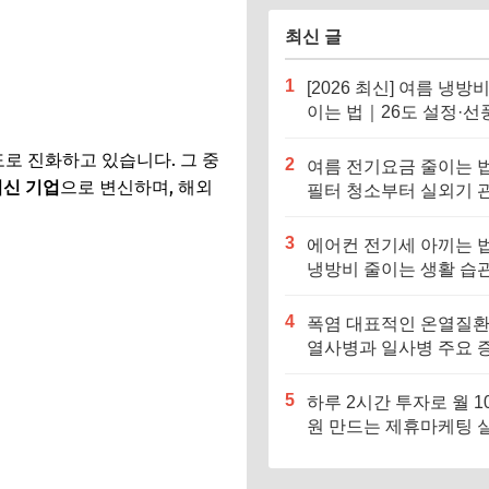
최신 글
1
[2026 최신] 여름 냉방
이는 법｜26도 설정·선
병행이 핵심
로 진화하고 있습니다. 그 중
2
여름 전기요금 줄이는 
혁신 기업
으로 변신하며, 해외
필터 청소부터 실외기 
까지
3
에어컨 전기세 아끼는 
냉방비 줄이는 생활 습관
정리
4
폭염 대표적인 온열질환
열사병과 일사병 주요 
과 대처법
5
하루 2시간 투자로 월 1
원 만드는 제휴마케팅 
전략