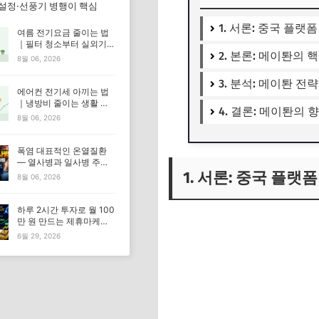
 설정·선풍기 병행이 핵심
1. 서론: 중국 플랫
여름 전기요금 줄이는 법
｜필터 청소부터 실외기
2. 본론: 메이퇀의 
관리까지
8월 06, 2026
3. 분석: 메이퇀 전
에어컨 전기세 아끼는 법
｜냉방비 줄이는 생활 습
4. 결론: 메이퇀의 
관 총정리
8월 06, 2026
폭염 대표적인 온열질환
— 열사병과 일사병 주요
증상과 대처법
1. 서론: 중국 플랫
8월 06, 2026
하루 2시간 투자로 월 100
만 원 만드는 제휴마케팅
실전 전략
6월 29, 2026