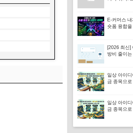
코인 시장의
리스크 시나
E-커머스 
숏폼 융합을
전 자동화 
업 전략
[2026 최신
방비 줄이는
도 설정·선
이 핵심
일상 아이디
금 종목으로
로드맵 8단계
종목 5개로
오 짜는 법
일상 아이디
금 종목으로
로드맵 9단계
실적으로 옥
기